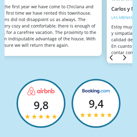
Carlos y Margarita (Madrid)
LAS ARENAS (CHICLANA) | JUNIO 2021
Estoy muy contento de la profesionalidad, amabilidad
y simpatía de Juan. La casa tenía todo tipo de lujos,
calidad de muebles, muy limpia y al lado de la playa.
En cuanto tenga la menor oportunidad volveré a
contar con sus servicios
9,4
9,8