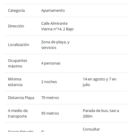
Categoría
Apartamento
Calle Almirante
Dirección
Vierna nº14, 2 Bajo
Zona de playa, y
Localización
servicios
Ocupantes
4 personas
máximo
Mínima
14 en agosto y 7 en
2 noches
estancia
julio
Distancia Playa
70 metros
A medio de
Parada de bus, taxi a
95 metros
transporte
200m
Consultar
Garaje Privado
Si