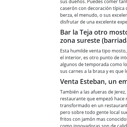
sus dueños. Puedes comer tanto
caserón con decoración típica d
berza, el menudo, o sus excelen
disfrutar de una excelente exp
Bar la Teja otro mos
zona sureste (barriada
Esta humilde venta tipo mosto,
el interior, es otro punto de in
algunos de temporada como los c
sus carnes a la brasa y es que
Venta Esteban, un e
También a las afueras de Jerez
restaurante que empezó hace m
transformado en un restaurant
pero sobre todo gente local su
fritos con jamón mas conocidos
como innovadoras son de calidad