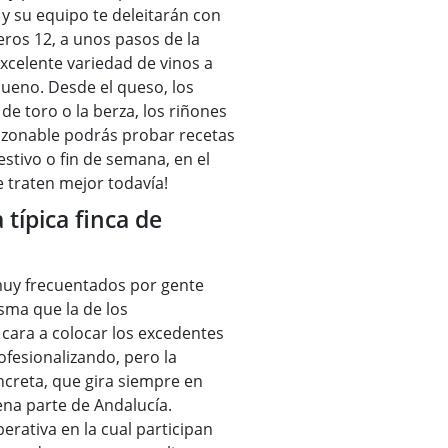
 y su equipo te deleitarán con
leros 12, a unos pasos de la
xcelente variedad de vinos a
bueno. Desde el queso, los
de toro o la berza, los riñones
 razonable podrás probar recetas
stivo o fin de semana, en el
e traten mejor todavía!
típica finca de
 muy frecuentados por gente
isma que la de los
 cara a colocar los excedentes
ofesionalizando, pero la
ncreta, que gira siempre en
ena parte de Andalucía.
rativa en la cual participan