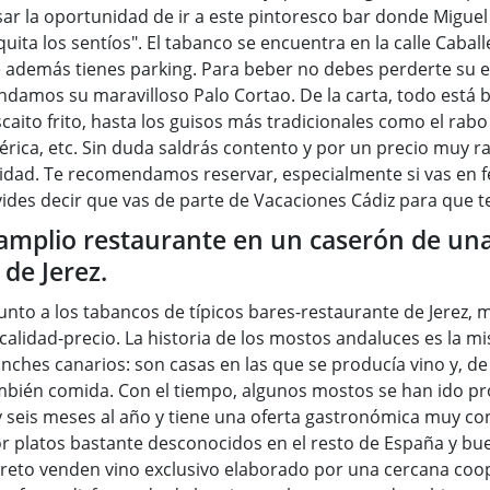
ar la oportunidad de ir a este pintoresco bar donde Miguel
uita los sentíos". El tabanco se encuentra en la calle Cabal
e además tienes parking. Para beber no debes perderte su e
ndamos su maravilloso Palo Cortao. De la carta, todo está 
caito frito, hasta los guisos más tradicionales como el rabo 
e ibérica, etc. Sin duda saldrás contento y por un precio muy
lidad. Te recomendamos reservar, especialmente si vas en fe
vides decir que vas de parte de Vacaciones Cádiz para que t
amplio restaurante en un caserón de una 
 de Jerez.
unto a los tabancos de típicos bares-restaurante de Jerez,
 calidad-precio. La historia de los mostos andaluces es la m
nches canarios: son casas en las que se producía vino y, de
también comida. Con el tiempo, algunos mostos se han ido pr
y seis meses al año y tiene una oferta gastronómica muy co
or platos bastante desconocidos en el resto de España y bu
eto venden vino exclusivo elaborado por una cercana coope